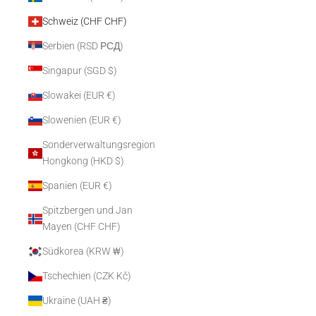
Schweiz (CHF CHF)
Serbien (RSD РСД)
Singapur (SGD $)
Slowakei (EUR €)
Slowenien (EUR €)
Sonderverwaltungsregion
Hongkong (HKD $)
Spanien (EUR €)
Spitzbergen und Jan
Mayen (CHF CHF)
Südkorea (KRW ₩)
Tschechien (CZK Kč)
Ukraine (UAH ₴)