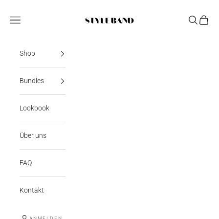
Zum Inhalt springen
StyleBand
Navigationsmenü öffnen
Suche öff
Warenk
Shop
Bundles
Lookbook
Über uns
FAQ
Kontakt
ANMELDEN