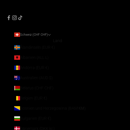
Schweiz (CHF CHF)
Land
Ålandinseln (EUR €)
Albanien (ALL L)
Andorra (EUR €)
Australien (AUD $)
Belarus (CHF CHF)
Belgien (EUR €)
Bosnien und Herzegowina (BAM КМ)
Bulgarien (EUR €)
Dänemark (DKK kr.)