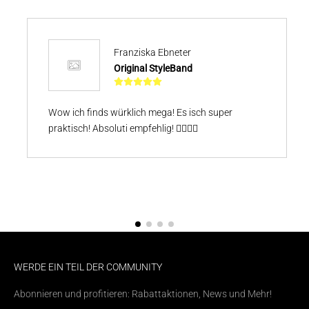
Franziska Ebneter
Original StyleBand
Wow ich finds würklich mega! Es isch super
praktisch! Absoluti empfehlig! 👍🏼👍🏼
WERDE EIN TEIL DER COMMUNITY
Abonnieren und profitieren: Rabattaktionen, News und Mehr!