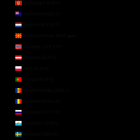
Montenegro (EUR €)
Neuseeland (NZD $)
Niederlande (EUR €)
Nordmazedonien (MKD ден)
Norwegen (CHF CHF)
Österreich (EUR €)
Polen (PLN zł)
Portugal (EUR €)
Republik Moldau (MDL L)
Rumänien (RON Lei)
Russland (CHF CHF)
San Marino (EUR €)
Schweden (SEK kr)