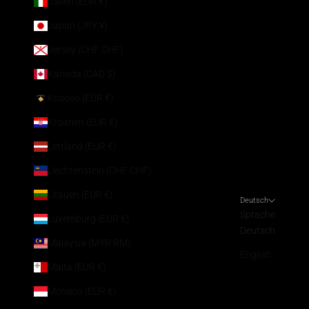
Italien (EUR €)
Japan (JPY ¥)
Jersey (CHF CHF)
Kanada (CAD $)
Kosovo (EUR €)
Kroatien (EUR €)
Lettland (EUR €)
Liechtenstein (CHF CHF)
Litauen (EUR €)
Deutsch
Sprache
Luxemburg (EUR €)
Deutsch
Malaysia (MYR RM)
English
Malta (EUR €)
Monaco (EUR €)