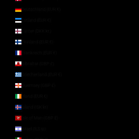
Deutschland (EUR €)
Estland (EUR €)
Färöer (DKK kr.)
Finnland (EUR €)
Frankreich (EUR €)
Gibraltar (GBP £)
Griechenland (EUR €)
Guernsey (GBP £)
Irland (EUR €)
Island (ISK kr)
Isle of Man (GBP £)
Israel (ILS ₪)