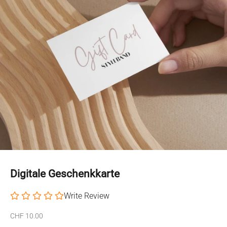
Digitale Geschenkkarte
Write Review
Angebot
CHF 10.00