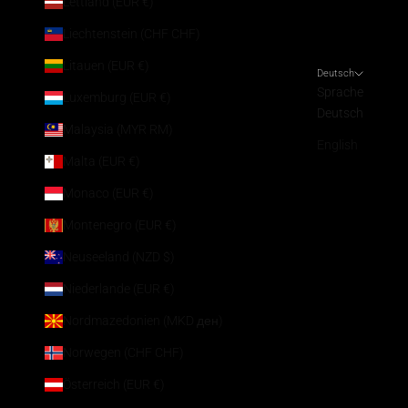
Lettland (EUR €)
Liechtenstein (CHF CHF)
Litauen (EUR €)
Deutsch
Sprache
Luxemburg (EUR €)
Deutsch
Malaysia (MYR RM)
English
Malta (EUR €)
Monaco (EUR €)
Montenegro (EUR €)
Neuseeland (NZD $)
Niederlande (EUR €)
Nordmazedonien (MKD ден)
Norwegen (CHF CHF)
Österreich (EUR €)