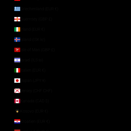
Griechenland (EUR €)
Guernsey (GBP £)
Irland (EUR €)
Island (ISK kr)
Isle of Man (GBP £)
Israel (ILS ₪)
Italien (EUR €)
Japan (JPY ¥)
Jersey (CHF CHF)
Kanada (CAD $)
Kosovo (EUR €)
Kroatien (EUR €)