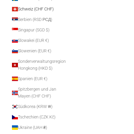
Schweiz (CHF CHF)
Serbien (RSD РСД)
Singapur (SGD $)
Slowakei (EUR €)
Slowenien (EUR €)
Sonderverwaltungsregion
Hongkong (HKD $)
Spanien (EUR €)
Spitzbergen und Jan
Mayen (CHF CHF)
Südkorea (KRW ₩)
Tschechien (CZK Kč)
Ukraine (UAH ₴)