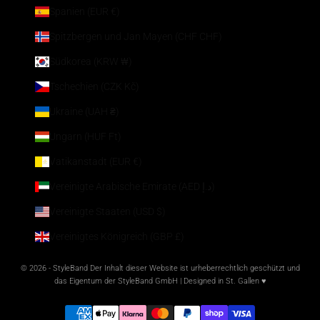
Spanien (EUR €)
Spitzbergen und Jan Mayen (CHF CHF)
Südkorea (KRW ₩)
Tschechien (CZK Kč)
Ukraine (UAH ₴)
Ungarn (HUF Ft)
Vatikanstadt (EUR €)
Vereinigte Arabische Emirate (AED د.إ)
Vereinigte Staaten (USD $)
Vereinigtes Königreich (GBP £)
© 2026 - StyleBand Der Inhalt dieser Website ist urheberrechtlich geschützt und
das Eigentum der StyleBand GmbH | Designed in St. Gallen ♥