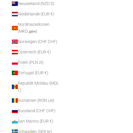
Neuseeland (NZD $)
Niederlande (EUR €)
Nordmazedonien
(MKD ден)
Norwegen (CHF CHF)
Österreich (EUR €)
Polen (PLN zł)
Portugal (EUR €)
Republik Moldau (MDL
L)
Rumänien (RON Lei)
Russland (CHF CHF)
San Marino (EUR €)
Schweden (SEK kr)