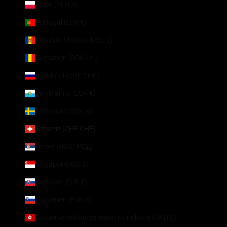
Polen (PLN zł)
Portugal (EUR €)
Republik Moldau (MDL L)
Rumänien (RON Lei)
Russland (CHF CHF)
San Marino (EUR €)
Schweden (SEK kr)
Schweiz (CHF CHF)
Serbien (RSD РСД)
Singapur (SGD $)
Slowakei (EUR €)
Slowenien (EUR €)
Sonderverwaltungsregion Hongkong (HKD $)