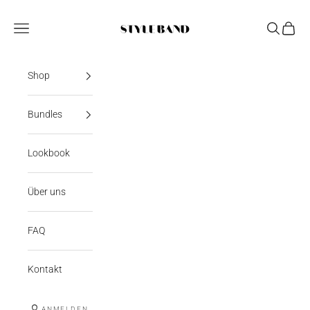
Zum Inhalt springen
StyleBand
Navigationsmenü öffnen
Suche öff
Warenk
Shop
Bundles
Lookbook
Über uns
FAQ
Kontakt
ANMELDEN