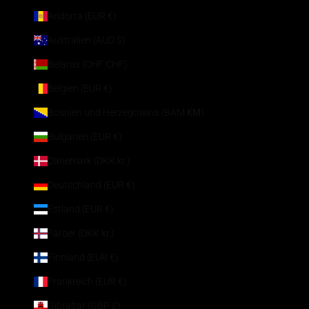
Andorra (EUR €)
Australien (AUD $)
Belarus (CHF CHF)
Belgien (EUR €)
Bosnien und Herzegowina (BAM КМ)
Bulgarien (EUR €)
Dänemark (DKK kr.)
Deutschland (EUR €)
Estland (EUR €)
Färöer (DKK kr.)
Finnland (EUR €)
Frankreich (EUR €)
Gibraltar (GBP £)