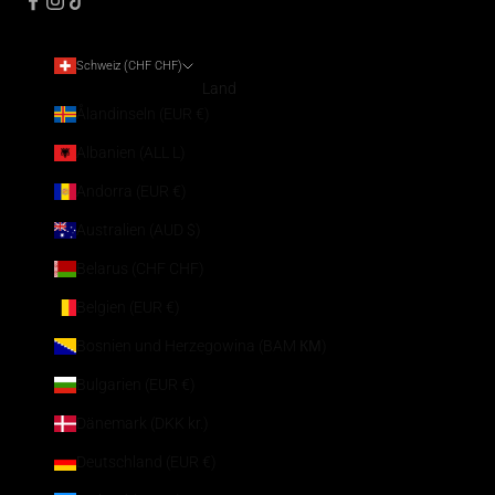
Schweiz (CHF CHF)
Land
Ålandinseln (EUR €)
Albanien (ALL L)
Andorra (EUR €)
Australien (AUD $)
Belarus (CHF CHF)
Belgien (EUR €)
Bosnien und Herzegowina (BAM КМ)
Bulgarien (EUR €)
Dänemark (DKK kr.)
Deutschland (EUR €)