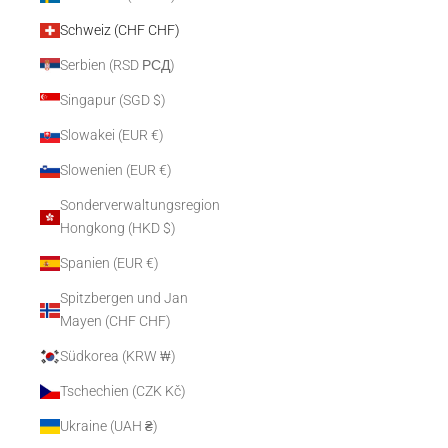
Schweiz (CHF CHF)
Serbien (RSD РСД)
Singapur (SGD $)
Slowakei (EUR €)
Slowenien (EUR €)
Sonderverwaltungsregion
Hongkong (HKD $)
Spanien (EUR €)
Spitzbergen und Jan
Mayen (CHF CHF)
Südkorea (KRW ₩)
Tschechien (CZK Kč)
Ukraine (UAH ₴)