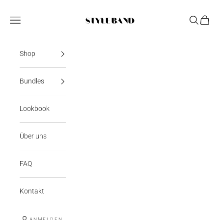
Zum Inhalt springen
StyleBand
Navigationsmenü öffnen
Suche öff
Warenk
Shop
Bundles
Lookbook
Über uns
FAQ
Kontakt
ANMELDEN