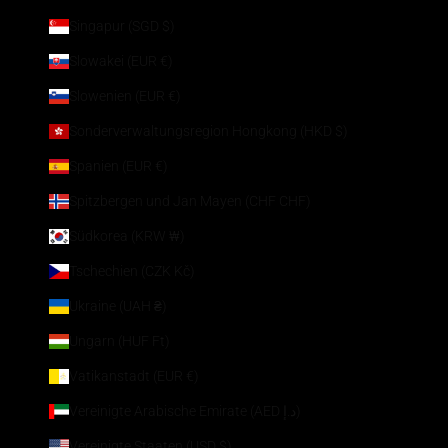
Singapur (SGD $)
Slowakei (EUR €)
Slowenien (EUR €)
Sonderverwaltungsregion Hongkong (HKD $)
Spanien (EUR €)
Spitzbergen und Jan Mayen (CHF CHF)
Südkorea (KRW ₩)
Tschechien (CZK Kč)
Ukraine (UAH ₴)
Ungarn (HUF Ft)
Vatikanstadt (EUR €)
Vereinigte Arabische Emirate (AED د.إ)
Vereinigte Staaten (USD $)