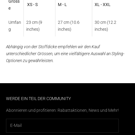
Gröss
XS - S
M - L
XL - XXL
e
Umfan
23 cm (9
27 cm (10.6
30 cm (12.2
g
inches)
inches)
inches)
Abhängig von der Stoffdicke empfehlen wir den Kauf
unterschiedlicher Grössen, um eine vielfältigere Auswahl an Styling-
Optionen zu gewährleisten.
WERDE EIN TEIL DER COMMUNITY
Abonnieren und profitieren: Rabattaktionen, News und Mehr!