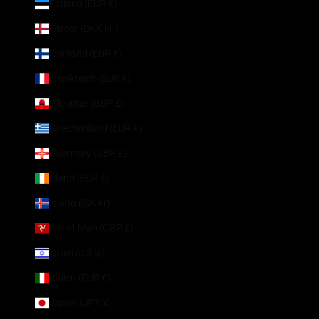
Estland (EUR €)
Färöer (DKK kr.)
Finnland (EUR €)
Frankreich (EUR €)
Gibraltar (GBP £)
Griechenland (EUR €)
Guernsey (GBP £)
Irland (EUR €)
Island (ISK kr)
Isle of Man (GBP £)
Israel (ILS ₪)
Italien (EUR €)
Japan (JPY ¥)