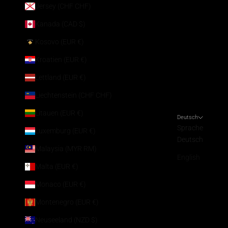
Jersey (CHF CHF)
Kanada (CAD $)
Kosovo (EUR €)
Kroatien (EUR €)
Lettland (EUR €)
Liechtenstein (CHF CHF)
Litauen (EUR €)
Deutsch
Sprache
Luxemburg (EUR €)
Deutsch
Malaysia (MYR RM)
English
Malta (EUR €)
Monaco (EUR €)
Montenegro (EUR €)
Neuseeland (NZD $)