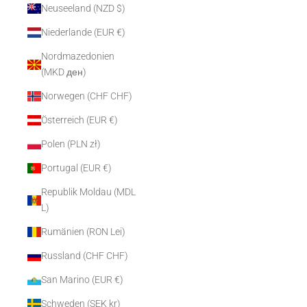
Neuseeland (NZD $)
Niederlande (EUR €)
Nordmazedonien
(MKD ден)
Norwegen (CHF CHF)
Österreich (EUR €)
Polen (PLN zł)
Portugal (EUR €)
Republik Moldau (MDL
L)
Rumänien (RON Lei)
Russland (CHF CHF)
San Marino (EUR €)
Schweden (SEK kr)